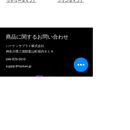
ッテリータイプ）
ソリンタイプ）
商品に関するお問い合わせ
​ハーケンサプライ株式会社
神奈川県三浦郡葉山町堀内８１８
046-876-5010
supply@harken.jp
性
名
メールアドレス