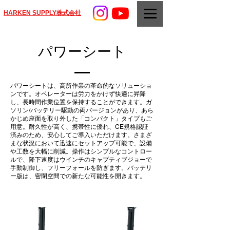
HARKEN SUPPLY株式会社
パワーシート
パワーシートは、高所作業の革命的なソリューショ
ンです。オペレーターは労力をかけず快適に昇降
し、長時間作業位置を保持することができます。ガ
ソリン/バッテリー駆動の両バージョンがあり、あら
かじめ座面を取り外した「コンパクト」タイプもご
用意。耐久性が高く、携帯性に優れ、CE規格認証
済みのため、安心してご導入いただけます。さまざ
まな状況において迅速にセットアップ可能で、設備
や工数を大幅に削減。操作はシンプルなコントロー
ルで、降下速度はウインチのキャプティブジョーで
手動制御し、フリーフォールを防ぎます。バッテリ
ー版は、密閉空間での新たな可能性を開きます。